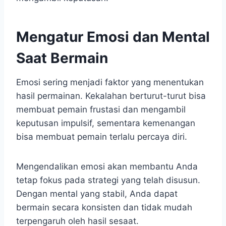
Mengatur Emosi dan Mental
Saat Bermain
Emosi sering menjadi faktor yang menentukan
hasil permainan. Kekalahan berturut-turut bisa
membuat pemain frustasi dan mengambil
keputusan impulsif, sementara kemenangan
bisa membuat pemain terlalu percaya diri.
Mengendalikan emosi akan membantu Anda
tetap fokus pada strategi yang telah disusun.
Dengan mental yang stabil, Anda dapat
bermain secara konsisten dan tidak mudah
terpengaruh oleh hasil sesaat.