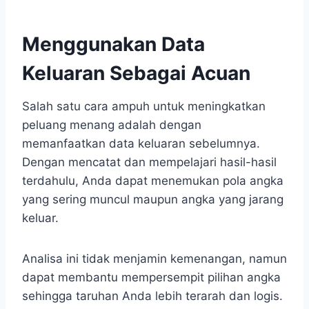
Menggunakan Data
Keluaran Sebagai Acuan
Salah satu cara ampuh untuk meningkatkan
peluang menang adalah dengan
memanfaatkan data keluaran sebelumnya.
Dengan mencatat dan mempelajari hasil-hasil
terdahulu, Anda dapat menemukan pola angka
yang sering muncul maupun angka yang jarang
keluar.
Analisa ini tidak menjamin kemenangan, namun
dapat membantu mempersempit pilihan angka
sehingga taruhan Anda lebih terarah dan logis.