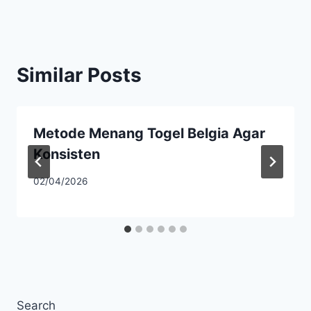
Similar Posts
Metode Menang Togel Belgia Agar
Konsisten
02/04/2026
Search