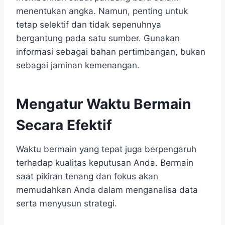
menentukan angka. Namun, penting untuk
tetap selektif dan tidak sepenuhnya
bergantung pada satu sumber. Gunakan
informasi sebagai bahan pertimbangan, bukan
sebagai jaminan kemenangan.
Mengatur Waktu Bermain
Secara Efektif
Waktu bermain yang tepat juga berpengaruh
terhadap kualitas keputusan Anda. Bermain
saat pikiran tenang dan fokus akan
memudahkan Anda dalam menganalisa data
serta menyusun strategi.