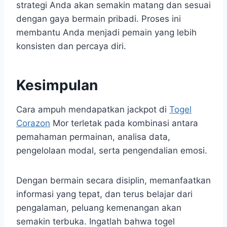
strategi Anda akan semakin matang dan sesuai
dengan gaya bermain pribadi. Proses ini
membantu Anda menjadi pemain yang lebih
konsisten dan percaya diri.
Kesimpulan
Cara ampuh mendapatkan jackpot di
Togel
Corazon
Mor terletak pada kombinasi antara
pemahaman permainan, analisa data,
pengelolaan modal, serta pengendalian emosi.
Dengan bermain secara disiplin, memanfaatkan
informasi yang tepat, dan terus belajar dari
pengalaman, peluang kemenangan akan
semakin terbuka. Ingatlah bahwa togel