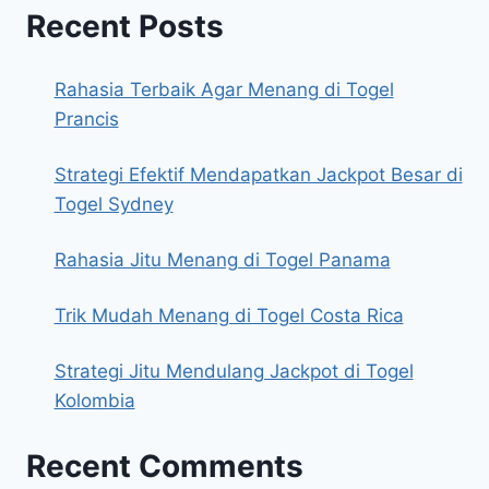
Recent Posts
Rahasia Terbaik Agar Menang di Togel
Prancis
Strategi Efektif Mendapatkan Jackpot Besar di
Togel Sydney
Rahasia Jitu Menang di Togel Panama
Trik Mudah Menang di Togel Costa Rica
Strategi Jitu Mendulang Jackpot di Togel
Kolombia
Recent Comments