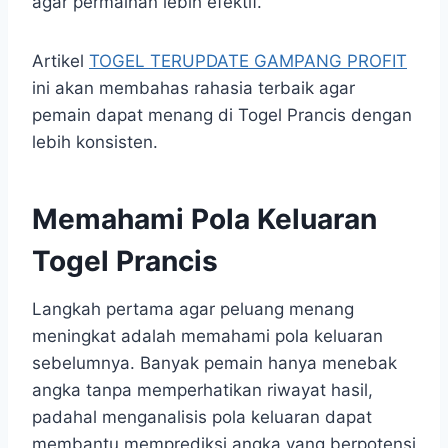
agar permainan lebih efektif.
Artikel
TOGEL TERUPDATE GAMPANG PROFIT
ini akan membahas rahasia terbaik agar
pemain dapat menang di Togel Prancis dengan
lebih konsisten.
Memahami Pola Keluaran
Togel Prancis
Langkah pertama agar peluang menang
meningkat adalah memahami pola keluaran
sebelumnya. Banyak pemain hanya menebak
angka tanpa memperhatikan riwayat hasil,
padahal menganalisis pola keluaran dapat
membantu memprediksi angka yang berpotensi