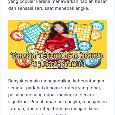
yang populer karena menawarkan hadiah besar
s
b
e
g
e
e
dan sensasi seru saat menebak angka.
A
o
n
r
p
o
g
a
p
k
e
m
r
Banyak pemain mengandalkan keberuntungan
semata, padahal dengan strategi yang tepat,
peluang menang dapat meningkat secara
signifikan. Pemahaman pola angka, manajemen
taruhan, dan strategi bermain menjadi kunci