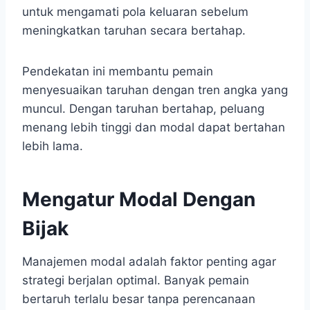
untuk mengamati pola keluaran sebelum
meningkatkan taruhan secara bertahap.
Pendekatan ini membantu pemain
menyesuaikan taruhan dengan tren angka yang
muncul. Dengan taruhan bertahap, peluang
menang lebih tinggi dan modal dapat bertahan
lebih lama.
Mengatur Modal Dengan
Bijak
Manajemen modal adalah faktor penting agar
strategi berjalan optimal. Banyak pemain
bertaruh terlalu besar tanpa perencanaan