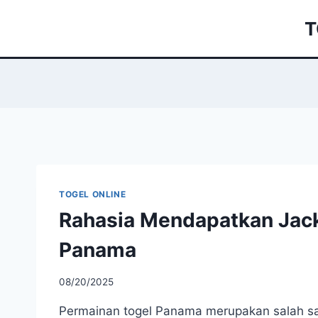
Skip
T
to
content
TOGEL ONLINE
Rahasia Mendapatkan Jac
Panama
08/20/2025
Permainan togel Panama merupakan salah sa