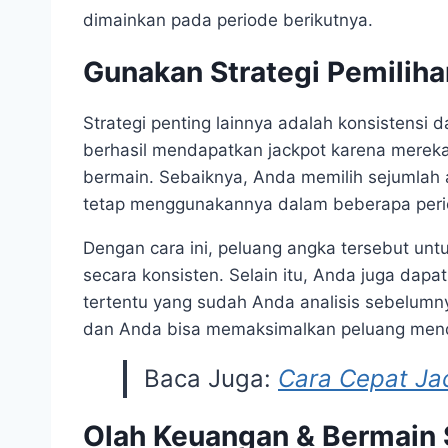
dimainkan pada periode berikutnya.
Gunakan Strategi Pemilih
Strategi penting lainnya adalah konsistensi
berhasil mendapatkan jackpot karena mereka 
bermain. Sebaiknya, Anda memilih sejumlah 
tetap menggunakannya dalam beberapa perio
Dengan cara ini, peluang angka tersebut untu
secara konsisten. Selain itu, Anda juga d
tertentu yang sudah Anda analisis sebelumn
dan Anda bisa memaksimalkan peluang mend
Baca Juga:
Cara Cepat Jac
Olah Keuangan & Bermain