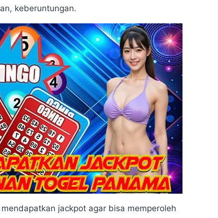
an, keberuntungan.
a mendapatkan jackpot agar bisa memperoleh