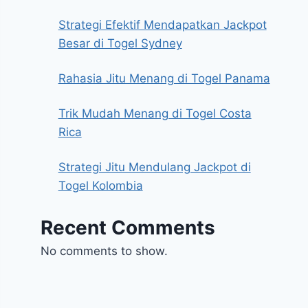
Strategi Efektif Mendapatkan Jackpot
Besar di Togel Sydney
Rahasia Jitu Menang di Togel Panama
Trik Mudah Menang di Togel Costa
Rica
Strategi Jitu Mendulang Jackpot di
Togel Kolombia
Recent Comments
No comments to show.