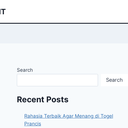
IT
Search
Search
Recent Posts
Rahasia Terbaik Agar Menang di Togel
Prancis