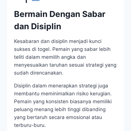
Bermain Dengan Sabar
dan Disiplin
Kesabaran dan disiplin menjadi kunci
sukses di togel. Pemain yang sabar lebih
teliti dalam memilih angka dan
menyesuaikan taruhan sesuai strategi yang
sudah direncanakan.
Disiplin dalam menerapkan strategi juga
membantu meminimalkan risiko kerugian.
Pemain yang konsisten biasanya memiliki
peluang menang lebih tinggi dibanding
yang bertaruh secara emosional atau
terburu-buru.