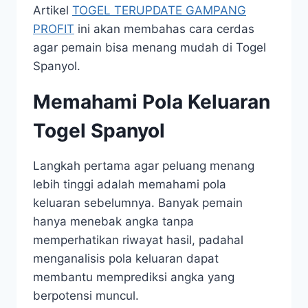
Artikel
TOGEL TERUPDATE GAMPANG
PROFIT
ini akan membahas cara cerdas
agar pemain bisa menang mudah di Togel
Spanyol.
Memahami Pola Keluaran
Togel Spanyol
Langkah pertama agar peluang menang
lebih tinggi adalah memahami pola
keluaran sebelumnya. Banyak pemain
hanya menebak angka tanpa
memperhatikan riwayat hasil, padahal
menganalisis pola keluaran dapat
membantu memprediksi angka yang
berpotensi muncul.