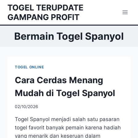
Skip
TOGEL TERUPDATE
to
GAMPANG PROFIT
content
Bermain Togel Spanyol
TOGEL ONLINE
Cara Cerdas Menang
Mudah di Togel Spanyol
02/10/2026
Togel Spanyol menjadi salah satu pasaran
togel favorit banyak pemain karena hadiah
yang menarik dan keseruan dalam