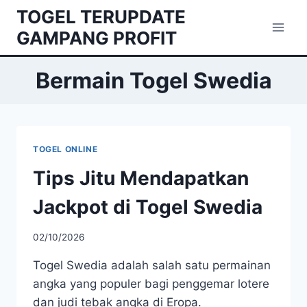
Skip
TOGEL TERUPDATE
to
GAMPANG PROFIT
content
Bermain Togel Swedia
TOGEL ONLINE
Tips Jitu Mendapatkan
Jackpot di Togel Swedia
02/10/2026
Togel Swedia adalah salah satu permainan
angka yang populer bagi penggemar lotere
dan judi tebak angka di Eropa.