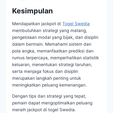
Kesimpulan
Mendapatkan jackpot di
Togel Swedia
membutuhkan strategi yang matang,
pengelolaan modal yang bijak, dan disiplin
dalam bermain. Memahami sistem dan
pola angka, memanfaatkan prediksi dan
rumus terpercaya, memperhatikan statistik
keluaran, menentukan strategi taruhan,
serta menjaga fokus dan disiplin
merupakan langkah penting untuk
meningkatkan peluang kemenangan.
Dengan tips dan strategi yang tepat,
pemain dapat mengoptimalkan peluang
meraih jackpot di togel Swedia.