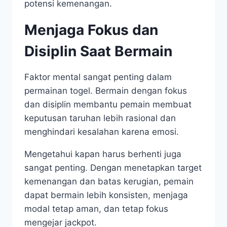
potensi kemenangan.
Menjaga Fokus dan
Disiplin Saat Bermain
Faktor mental sangat penting dalam
permainan togel. Bermain dengan fokus
dan disiplin membantu pemain membuat
keputusan taruhan lebih rasional dan
menghindari kesalahan karena emosi.
Mengetahui kapan harus berhenti juga
sangat penting. Dengan menetapkan target
kemenangan dan batas kerugian, pemain
dapat bermain lebih konsisten, menjaga
modal tetap aman, dan tetap fokus
mengejar jackpot.