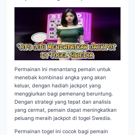
Permainan ini menantang pemain untuk
menebak kombinasi angka yang akan
keluar, dengan hadiah jackpot yang
menggiurkan bagi pemenang beruntung.
Dengan strategi yang tepat dan analisis
yang cermat, pemain dapat meningkatkan
peluang meraih jackpot di togel Swedia.
Permainan togel ini cocok bagi pemain