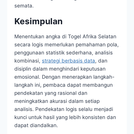
semata.
Kesimpulan
Menentukan angka di Togel Afrika Selatan
secara logis memerlukan pemahaman pola,
penggunaan statistik sederhana, analisis
kombinasi,
strategi berbasis data
, dan
disiplin dalam menghindari keputusan
emosional. Dengan menerapkan langkah-
langkah ini, pembaca dapat membangun
pendekatan yang rasional dan
meningkatkan akurasi dalam setiap
analisis. Pendekatan logis selalu menjadi
kunci untuk hasil yang lebih konsisten dan
dapat diandalkan.