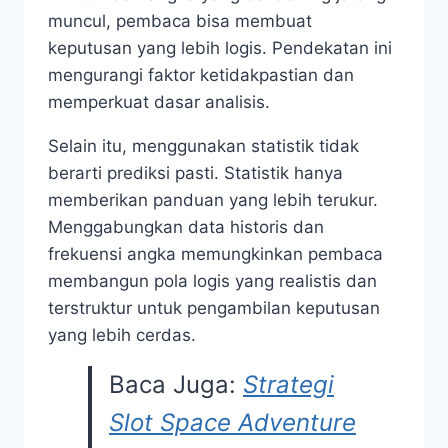
muncul, pembaca bisa membuat
keputusan yang lebih logis. Pendekatan ini
mengurangi faktor ketidakpastian dan
memperkuat dasar analisis.
Selain itu, menggunakan statistik tidak
berarti prediksi pasti. Statistik hanya
memberikan panduan yang lebih terukur.
Menggabungkan data historis dan
frekuensi angka memungkinkan pembaca
membangun pola logis yang realistis dan
terstruktur untuk pengambilan keputusan
yang lebih cerdas.
Baca Juga:
Strategi
Slot Space Adventure