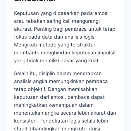
Keputusan yang didasarkan pada emosi
atau tebakan sering kali mengurangi
akurasi. Penting bagi pembaca untuk tetap
fokus pada data dan analisis logis.
Mengikuti metode yang terstruktur
membantu menghindari keputusan impulsif
yang tidak memiliki dasar yang kuat.
Selain itu, disiplin dalam menerapkan
analisis angka memungkinkan pembaca
tetap objektif. Dengan memisahkan
keputusan dari emosi, pembaca dapat
meningkatkan kemampuan dalam
menentukan angka secara lebih akurat dan
konsisten. Pendekatan logis selalu lebih
stabil dibandingkan mengikuti intuisi