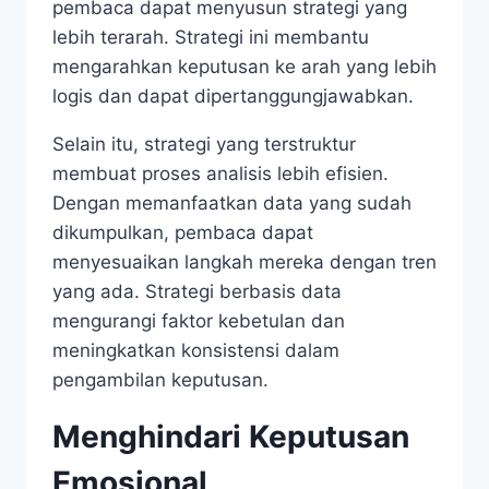
pembaca dapat menyusun strategi yang
lebih terarah. Strategi ini membantu
mengarahkan keputusan ke arah yang lebih
logis dan dapat dipertanggungjawabkan.
Selain itu, strategi yang terstruktur
membuat proses analisis lebih efisien.
Dengan memanfaatkan data yang sudah
dikumpulkan, pembaca dapat
menyesuaikan langkah mereka dengan tren
yang ada. Strategi berbasis data
mengurangi faktor kebetulan dan
meningkatkan konsistensi dalam
pengambilan keputusan.
Menghindari Keputusan
Emosional