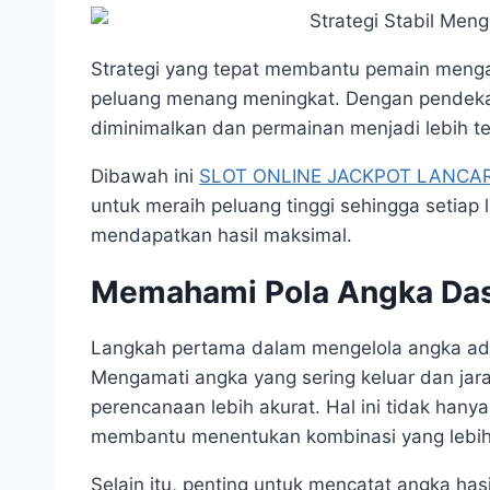
Strategi yang tepat membantu pemain menga
peluang menang meningkat. Dengan pendekata
diminimalkan dan permainan menjadi lebih te
Dibawah ini
SLOT ONLINE JACKPOT LANCA
untuk meraih peluang tinggi sehingga setia
mendapatkan hasil maksimal.
Memahami Pola Angka Da
Langkah pertama dalam mengelola angka ad
Mengamati angka yang sering keluar dan j
perencanaan lebih akurat. Hal ini tidak hany
membantu menentukan kombinasi yang lebih
Selain itu, penting untuk mencatat angka ha