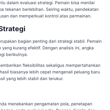
tu dalam evaluasi strategi. Pemain bisa menilai
npa tekanan berlebihan. Seiring waktu, pendekatan
tusan dan memperkuat kontrol atas permainan.
Strategi
erupakan bagian penting dari strategi stabil. Pemain
yang kurang efektif. Dengan analisis ini, angka
gi berikutnya.
memberikan fleksibilitas sekaligus mempertahankan
 hasil biasanya lebih cepat mengenali peluang baru
l yang lebih stabil dan terukur.
nda menekankan pengamatan pola, penetapan