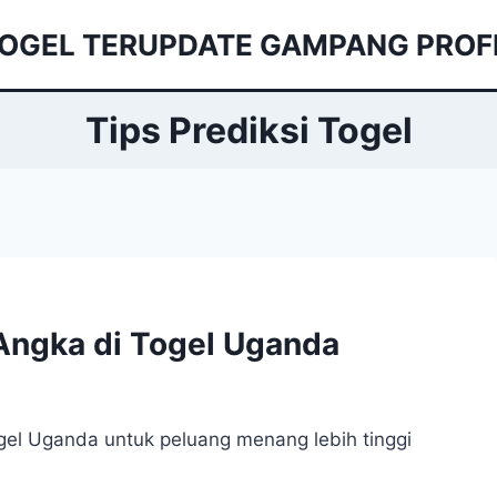
OGEL TERUPDATE GAMPANG PROF
Tips Prediksi Togel
 Angka di Togel Uganda
Togel Uganda untuk peluang menang lebih tinggi