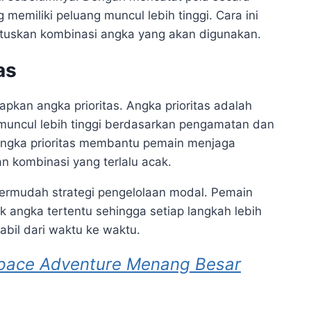
memiliki peluang muncul lebih tinggi. Cara ini
uskan kombinasi angka yang akan digunakan.
as
kan angka prioritas. Angka prioritas adalah
muncul lebih tinggi berdasarkan pengamatan dan
angka prioritas membantu pemain menjaga
n kombinasi yang terlalu acak.
permudah strategi pengelolaan modal. Pemain
 angka tertentu sehingga setiap langkah lebih
abil dari waktu ke waktu.
 Space Adventure Menang Besar