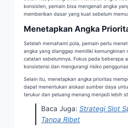
konsisten, pemain bisa mengenali angka yang 
memberikan dasar yang kuat sebelum memut
Menetapkan Angka Priorit
Setelah memahami pola, pemain perlu menetap
angka yang dianggap memiliki kemungkinan 
catatan sebelumnya. Fokus pada beberapa 
konsistensi dan mengurangi risiko penggunaa
Selain itu, menetapkan angka prioritas mem
dapat menentukan alokasi sumber daya untuk
terukur dan peluang menang menjadi lebih st
Baca Juga:
Strategi Slot
Tanpa Ribet