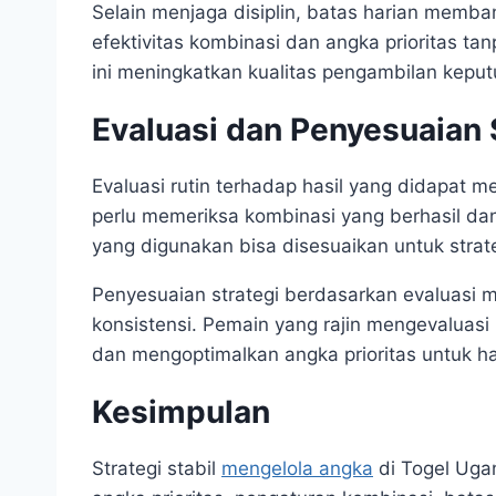
Selain menjaga disiplin, batas harian memban
efektivitas kombinasi dan angka prioritas ta
ini meningkatkan kualitas pengambilan kepu
Evaluasi dan Penyesuaian 
Evaluasi rutin terhadap hasil yang didapat m
perlu memeriksa kombinasi yang berhasil dan 
yang digunakan bisa disesuaikan untuk strate
Penyesuaian strategi berdasarkan evaluasi 
konsistensi. Pemain yang rajin mengevaluasi
dan mengoptimalkan angka prioritas untuk hasi
Kesimpulan
Strategi stabil
mengelola angka
di Togel Uga