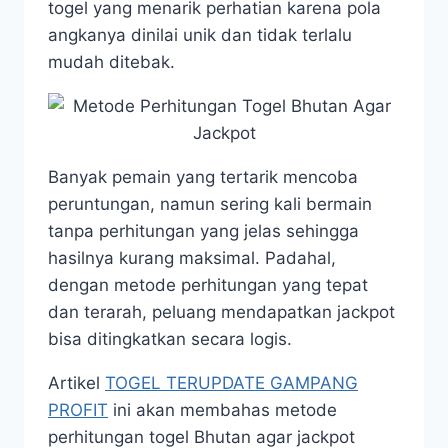
togel yang menarik perhatian karena pola
angkanya dinilai unik dan tidak terlalu
mudah ditebak.
Banyak pemain yang tertarik mencoba
peruntungan, namun sering kali bermain
tanpa perhitungan yang jelas sehingga
hasilnya kurang maksimal. Padahal,
dengan metode perhitungan yang tepat
dan terarah, peluang mendapatkan jackpot
bisa ditingkatkan secara logis.
Artikel
TOGEL TERUPDATE GAMPANG
PROFIT
ini akan membahas metode
perhitungan togel Bhutan agar jackpot