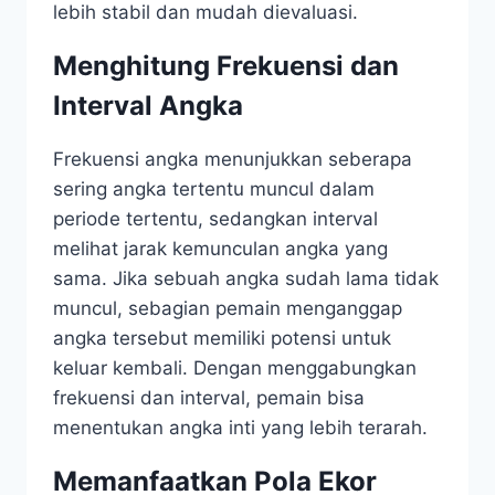
lebih stabil dan mudah dievaluasi.
Menghitung Frekuensi dan
Interval Angka
Frekuensi angka menunjukkan seberapa
sering angka tertentu muncul dalam
periode tertentu, sedangkan interval
melihat jarak kemunculan angka yang
sama. Jika sebuah angka sudah lama tidak
muncul, sebagian pemain menganggap
angka tersebut memiliki potensi untuk
keluar kembali. Dengan menggabungkan
frekuensi dan interval, pemain bisa
menentukan angka inti yang lebih terarah.
Memanfaatkan Pola Ekor