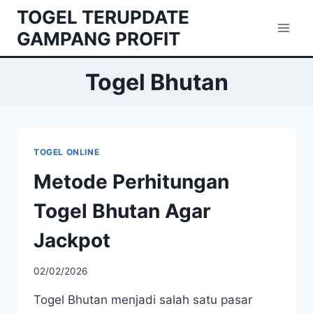
Skip
TOGEL TERUPDATE
to
GAMPANG PROFIT
content
Togel Bhutan
TOGEL ONLINE
Metode Perhitungan
Togel Bhutan Agar
Jackpot
02/02/2026
Togel Bhutan menjadi salah satu pasar