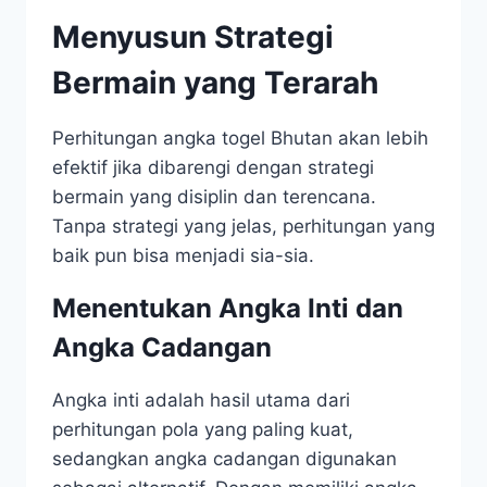
Menyusun Strategi
Bermain yang Terarah
Perhitungan angka togel Bhutan akan lebih
efektif jika dibarengi dengan strategi
bermain yang disiplin dan terencana.
Tanpa strategi yang jelas, perhitungan yang
baik pun bisa menjadi sia-sia.
Menentukan Angka Inti dan
Angka Cadangan
Angka inti adalah hasil utama dari
perhitungan pola yang paling kuat,
sedangkan angka cadangan digunakan