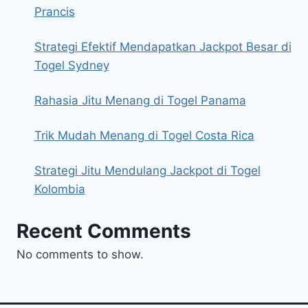
Prancis
Strategi Efektif Mendapatkan Jackpot Besar di
Togel Sydney
Rahasia Jitu Menang di Togel Panama
Trik Mudah Menang di Togel Costa Rica
Strategi Jitu Mendulang Jackpot di Togel
Kolombia
Recent Comments
No comments to show.