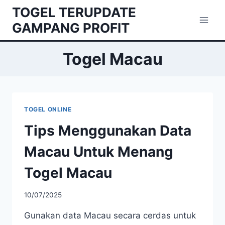
Skip
TOGEL TERUPDATE
to
GAMPANG PROFIT
content
Togel Macau
TOGEL ONLINE
Tips Menggunakan Data
Macau Untuk Menang
Togel Macau
10/07/2025
Gunakan data Macau secara cerdas untuk