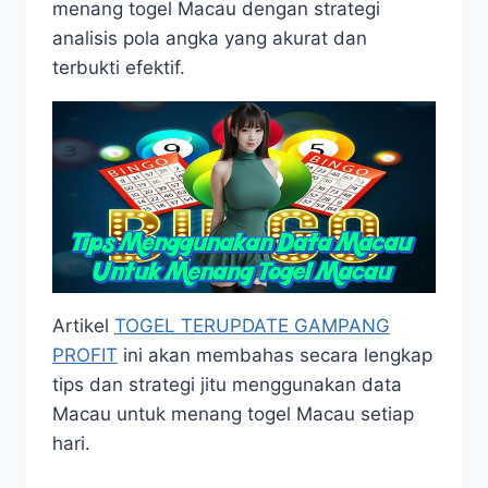
menang togel Macau dengan strategi
analisis pola angka yang akurat dan
terbukti efektif.
Artikel
TOGEL TERUPDATE GAMPANG
PROFIT
ini akan membahas secara lengkap
tips dan strategi jitu menggunakan data
Macau untuk menang togel Macau setiap
hari.