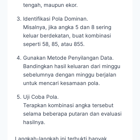
tengah, maupun ekor.
Identifikasi Pola Dominan.
Misalnya, jika angka 5 dan 8 sering
keluar berdekatan, buat kombinasi
seperti 58, 85, atau 855.
Gunakan Metode Penyilangan Data.
Bandingkan hasil keluaran dari minggu
sebelumnya dengan minggu berjalan
untuk mencari kesamaan pola.
Uji Coba Pola.
Terapkan kombinasi angka tersebut
selama beberapa putaran dan evaluasi
hasilnya.
Langkah-langkah ini terbukti banyak