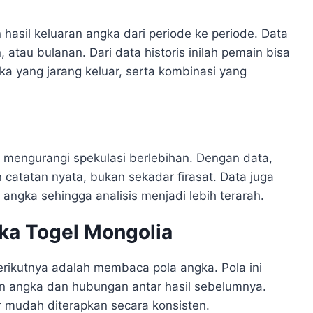
 hasil keluaran angka dari periode ke periode. Data
 atau bulanan. Dari data historis inilah pemain bisa
a yang jarang keluar, serta kombinasi yang
 mengurangi spekulasi berlebihan. Dengan data,
catatan nyata, bukan sekadar firasat. Data juga
gka sehingga analisis menjadi lebih terarah.
ka Togel Mongolia
rikutnya adalah membaca pola angka. Pola ini
an angka dan hubungan antar hasil sebelumnya.
r mudah diterapkan secara konsisten.