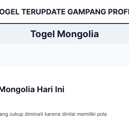
OGEL TERUPDATE GAMPANG PROF
Togel Mongolia
ongolia Hari Ini
ng cukup diminati karena dinilai memiliki pola