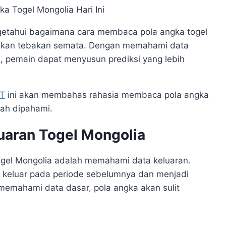
getahui bagaimana cara membaca pola angka togel
dalkan tebakan semata. Dengan memahami data
, pemain dapat menyusun prediksi yang lebih
T
ini akan membahas rahasia membaca pola angka
dah dipahami.
aran Togel Mongolia
gel Mongolia adalah memahami data keluaran.
h keluar pada periode sebelumnya dan menjadi
memahami data dasar, pola angka akan sulit