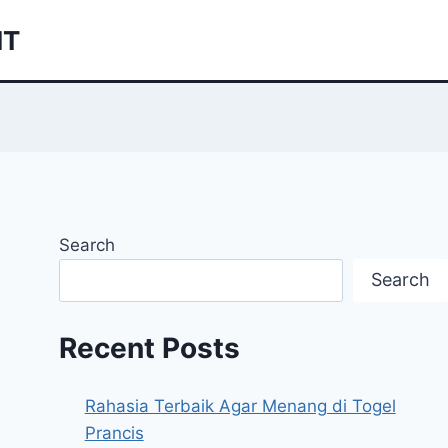
IT
Search
Search
Recent Posts
Rahasia Terbaik Agar Menang di Togel
Prancis