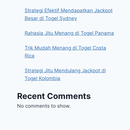
Strategi Efektif Mendapatkan Jackpot
Besar di Togel Sydney
Rahasia Jitu Menang di Togel Panama
Trik Mudah Menang di Togel Costa
Rica
Strategi Jitu Mendulang Jackpot di
Togel Kolombia
Recent Comments
No comments to show.