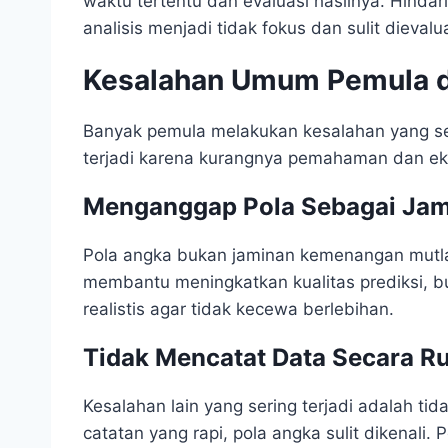
waktu tertentu dan evaluasi hasilnya. Hindar
analisis menjadi tidak fokus dan sulit dievalua
Kesalahan Umum Pemula 
Banyak pemula melakukan kesalahan yang seb
terjadi karena kurangnya pemahaman dan eksp
Menganggap Pola Sebagai Ja
Pola angka bukan jaminan kemenangan mutlak
membantu meningkatkan kualitas prediksi, b
realistis agar tidak kecewa berlebihan.
Tidak Mencatat Data Secara Ru
Kesalahan lain yang sering terjadi adalah ti
catatan yang rapi, pola angka sulit dikenali.