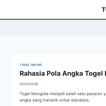
Skip
T
to
content
TOGEL ONLINE
Rahasia Pola Angka Togel M
02/02/2026
Togel Mongolia menjadi salah satu pasaran ya
angka yang menarik untuk dianalisis.