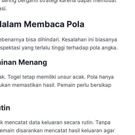
i sering berganti strategi karena dapat membuat
si.
dalam Membaca Pola
enarnya bisa dihindari. Kesalahan ini biasanya
ektasi yang terlalu tinggi terhadap pola angka.
minan Menang
. Togel tetap memiliki unsur acak. Pola hanya
ukan memastikan hasil. Pemain perlu bersikap
tin
dak mencatat data keluaran secara rutin. Tanpa
 Pemain disarankan mencatat hasil keluaran agar