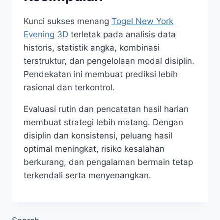
Kunci sukses menang
Togel New York
Evening 3D
terletak pada analisis data
historis, statistik angka, kombinasi
terstruktur, dan pengelolaan modal disiplin.
Pendekatan ini membuat prediksi lebih
rasional dan terkontrol.
Evaluasi rutin dan pencatatan hasil harian
membuat strategi lebih matang. Dengan
disiplin dan konsistensi, peluang hasil
optimal meningkat, risiko kesalahan
berkurang, dan pengalaman bermain tetap
terkendali serta menyenangkan.