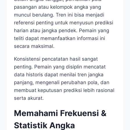
pasangan atau kelompok angka yang
muncul berulang. Tren ini bisa menjadi
referensi penting untuk menyusun prediksi
harian atau jangka pendek. Pemain yang
teliti dapat memanfaatkan informasi ini
secara maksimal.
Konsistensi pencatatan hasil sangat
penting. Pemain yang disiplin mencatat
data historis dapat menilai tren jangka
panjang, mengenali perubahan pola, dan
membuat keputusan prediksi lebih rasional
serta akurat.
Memahami Frekuensi &
Statistik Angka