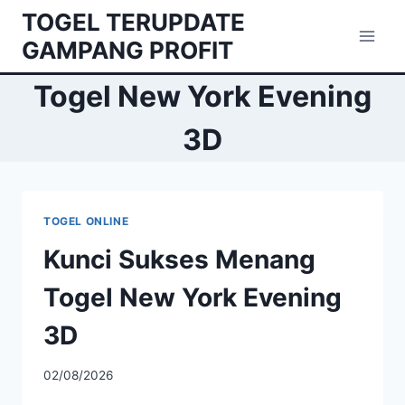
Skip
TOGEL TERUPDATE
to
GAMPANG PROFIT
content
Togel New York Evening
3D
TOGEL ONLINE
Kunci Sukses Menang
Togel New York Evening
3D
02/08/2026