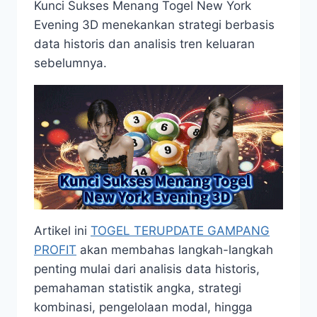
Kunci Sukses Menang Togel New York
Evening 3D menekankan strategi berbasis
data historis dan analisis tren keluaran
sebelumnya.
Artikel ini
TOGEL TERUPDATE GAMPANG
PROFIT
akan membahas langkah-langkah
penting mulai dari analisis data historis,
pemahaman statistik angka, strategi
kombinasi, pengelolaan modal, hingga