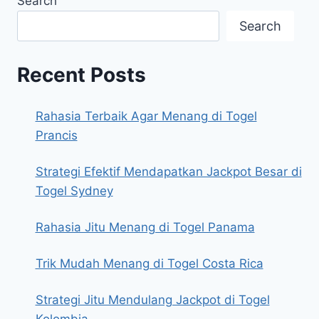
Search
Search
Recent Posts
Rahasia Terbaik Agar Menang di Togel
Prancis
Strategi Efektif Mendapatkan Jackpot Besar di
Togel Sydney
Rahasia Jitu Menang di Togel Panama
Trik Mudah Menang di Togel Costa Rica
Strategi Jitu Mendulang Jackpot di Togel
Kolombia