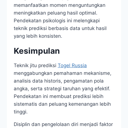
memanfaatkan momen menguntungkan
meningkatkan peluang hasil optimal.
Pendekatan psikologis ini melengkapi
teknik prediksi berbasis data untuk hasil
yang lebih konsisten.
Kesimpulan
Teknik jitu prediksi
Togel Russia
menggabungkan pemahaman mekanisme,
analisis data historis, pengamatan pola
angka, serta strategi taruhan yang efektif.
Pendekatan ini membuat prediksi lebih
sistematis dan peluang kemenangan lebih
tinggi.
Disiplin dan pengelolaan diri menjadi faktor