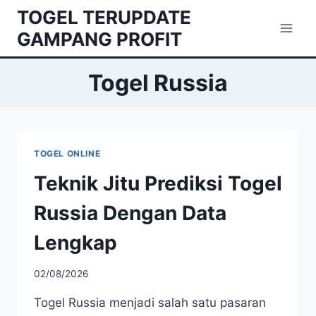
Skip
TOGEL TERUPDATE
to
GAMPANG PROFIT
content
Togel Russia
TOGEL ONLINE
Teknik Jitu Prediksi Togel
Russia Dengan Data
Lengkap
02/08/2026
Togel Russia menjadi salah satu pasaran