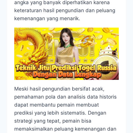
angka yang banyak diperhatikan karena
keteraturan hasil pengundian dan peluang
kemenangan yang menarik.
Meski hasil pengundian bersifat acak,
pemahaman pola dan analisis data historis
dapat membantu pemain membuat
prediksi yang lebih sistematis. Dengan
strategi yang tepat, pemain bisa
memaksimalkan peluang kemenangan dan