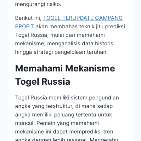
mengurangi risiko.
Berikut ini,
TOGEL TERUPDATE GAMPANG
PROFIT
akan membahas teknik jitu prediksi
Togel Russia, mulai dari memahami
mekanisme, menganalisis data historis,
hingga strategi pengelolaan taruhan.
Memahami Mekanisme
Togel Russia
Togel Russia memiliki sistem pengundian
angka yang terstruktur, di mana setiap
angka memiliki peluang tertentu untuk
muncul. Pemain yang memahami
mekanisme ini dapat memprediksi tren
angka dengan lebih rasional. Mengetahui