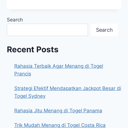
Search
Search
Recent Posts
Rahasia Terbaik Agar Menang di Togel
Prancis
Strategi Efektif Mendapatkan Jackpot Besar di
Togel Sydney
Rahasia Jitu Menang di Togel Panama
Trik Mudah Menang di Togel Costa Rica