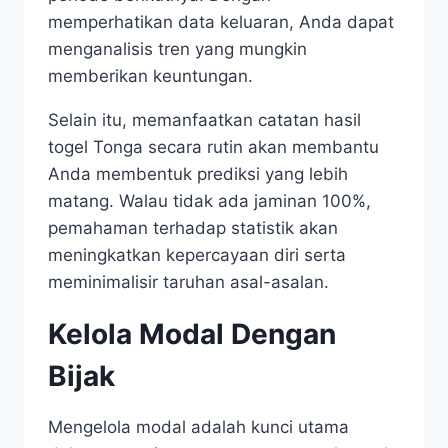
memperhatikan data keluaran, Anda dapat
menganalisis tren yang mungkin
memberikan keuntungan.
Selain itu, memanfaatkan catatan hasil
togel Tonga secara rutin akan membantu
Anda membentuk prediksi yang lebih
matang. Walau tidak ada jaminan 100%,
pemahaman terhadap statistik akan
meningkatkan kepercayaan diri serta
meminimalisir taruhan asal-asalan.
Kelola Modal Dengan
Bijak
Mengelola modal adalah kunci utama