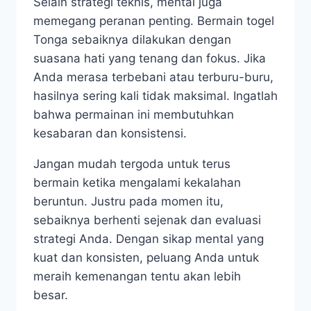
Selain strategi teknis, mental juga
memegang peranan penting. Bermain togel
Tonga sebaiknya dilakukan dengan
suasana hati yang tenang dan fokus. Jika
Anda merasa terbebani atau terburu-buru,
hasilnya sering kali tidak maksimal. Ingatlah
bahwa permainan ini membutuhkan
kesabaran dan konsistensi.
Jangan mudah tergoda untuk terus
bermain ketika mengalami kekalahan
beruntun. Justru pada momen itu,
sebaiknya berhenti sejenak dan evaluasi
strategi Anda. Dengan sikap mental yang
kuat dan konsisten, peluang Anda untuk
meraih kemenangan tentu akan lebih
besar.