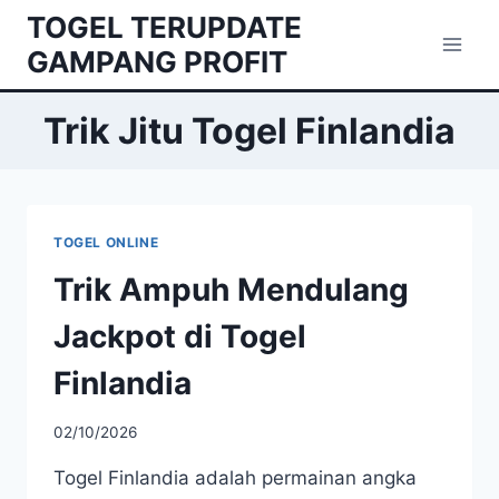
Skip
TOGEL TERUPDATE
to
GAMPANG PROFIT
content
Trik Jitu Togel Finlandia
TOGEL ONLINE
Trik Ampuh Mendulang
Jackpot di Togel
Finlandia
02/10/2026
Togel Finlandia adalah permainan angka