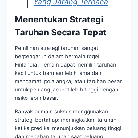
Yang Jarang Terbaca
Menentukan Strategi
Taruhan Secara Tepat
Pemilihan strategi taruhan sangat
berpengaruh dalam bermain togel
Finlandia. Pemain dapat memilih taruhan
kecil untuk bermain lebih lama dan
mengamati pola angka, atau taruhan besar
untuk peluang jackpot lebih tinggi dengan
risiko lebih besar.
Banyak pemain sukses menggunakan
strategi bertahap: meningkatkan taruhan
ketika prediksi menunjukkan peluang tinggi
dan menahan taruhan saat peluang