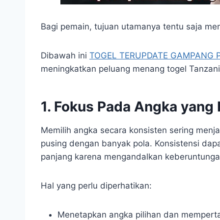
Bagi pemain, tujuan utamanya tentu saja m
Dibawah ini
TOGEL TERUPDATE GAMPANG P
meningkatkan peluang menang togel Tanzani
1. Fokus Pada Angka yang 
Memilih angka secara konsisten sering menjad
pusing dengan banyak pola. Konsistensi da
panjang karena mengandalkan keberuntungan
Hal yang perlu diperhatikan:
Menetapkan angka pilihan dan memperta