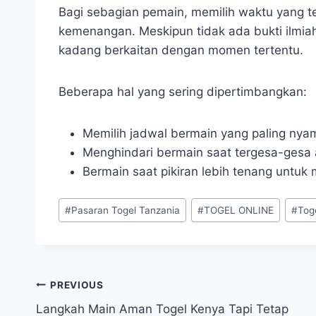
Bagi sebagian pemain, memilih waktu yang 
kemenangan. Meskipun tidak ada bukti ilmi
kadang berkaitan dengan momen tertentu.
Beberapa hal yang sering dipertimbangkan:
Memilih jadwal bermain yang paling nya
Menghindari bermain saat tergesa-gesa a
Bermain saat pikiran lebih tenang untuk
Post
#
Pasaran Togel Tanzania
#
TOGEL ONLINE
#
Tog
Tags:
Post
PREVIOUS
Langkah Main Aman Togel Kenya Tapi Tetap