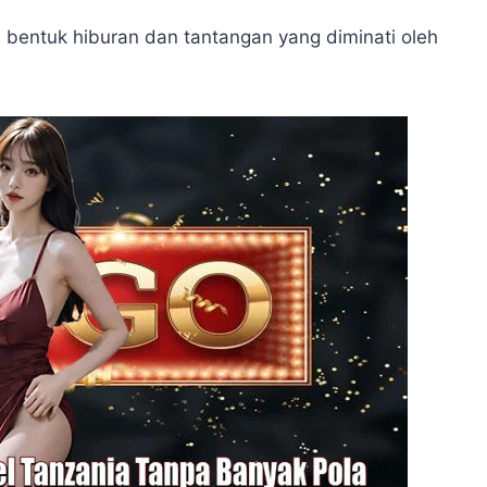
 bentuk hiburan dan tantangan yang diminati oleh