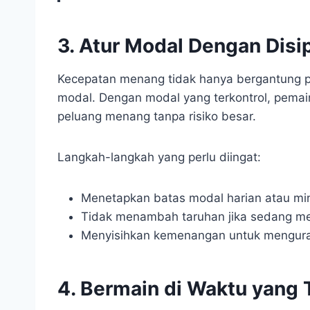
3. Atur Modal Dengan Disip
Kecepatan menang tidak hanya bergantung p
modal. Dengan modal yang terkontrol, pemai
peluang menang tanpa risiko besar.
Langkah-langkah yang perlu diingat:
Menetapkan batas modal harian atau mi
Tidak menambah taruhan jika sedang me
Menyisihkan kemenangan untuk menguran
4. Bermain di Waktu yang 