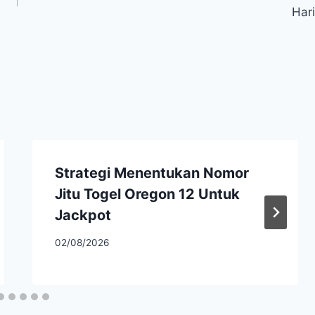
Hari
Strategi Menentukan Nomor
Jitu Togel Oregon 12 Untuk
Jackpot
02/08/2026