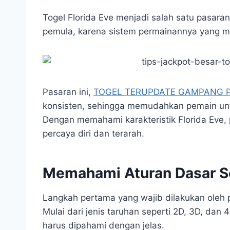
h
a
e
e
k
i
h
a
c
s
l
y
n
a
Togel Florida Eve menjadi salah satu pasara
t
e
s
e
p
e
r
pemula, karena sistem permainannya yang m
s
b
e
g
e
e
A
o
n
r
p
o
g
a
p
k
e
m
r
Pasaran ini,
TOGEL TERUPDATE GAMPANG P
konsisten, sehingga memudahkan pemain unt
Dengan memahami karakteristik Florida Eve,
percaya diri dan terarah.
Memahami Aturan Dasar S
Langkah pertama yang wajib dilakukan oleh
Mulai dari jenis taruhan seperti 2D, 3D, dan
harus dipahami dengan jelas.