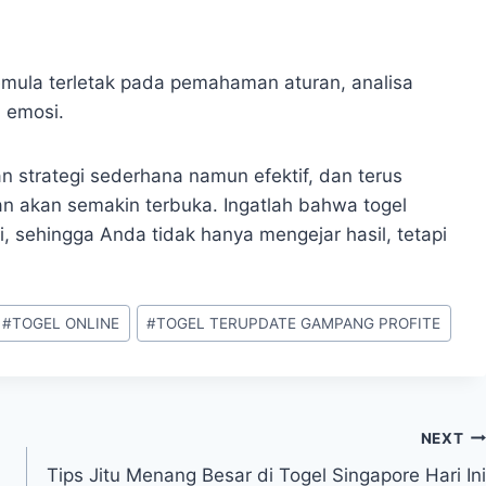
mula terletak pada pemahaman aturan, analisa
 emosi.
 strategi sederhana namun efektif, dan terus
n akan semakin terbuka. Ingatlah bahwa togel
, sehingga Anda tidak hanya mengejar hasil, tetapi
#
TOGEL ONLINE
#
TOGEL TERUPDATE GAMPANG PROFITE
NEXT
Tips Jitu Menang Besar di Togel Singapore Hari Ini