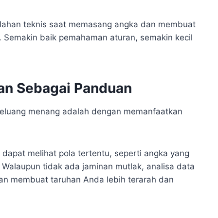
lahan teknis saat memasang angka dan membuat
. Semakin baik pemahaman aturan, semakin kecil
an Sebagai Panduan
n peluang menang adalah dengan memanfaatkan
dapat melihat pola tertentu, seperti angka yang
. Walaupun tidak ada jaminan mutlak, analisa data
an membuat taruhan Anda lebih terarah dan