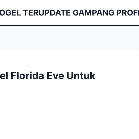
OGEL TERUPDATE GAMPANG PROF
el Florida Eve Untuk