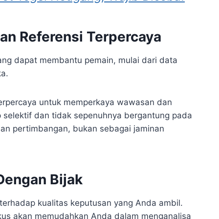
an Referensi Terpercaya
yang dapat membantu pemain, mulai dari data
ka.
terpercaya untuk memperkaya wawasan dan
p selektif dan tidak sepenuhnya bergantung pada
han pertimbangan, bukan sebagai jaminan
Dengan Bijak
terhadap kualitas keputusan yang Anda ambil.
fokus akan memudahkan Anda dalam menganalisa