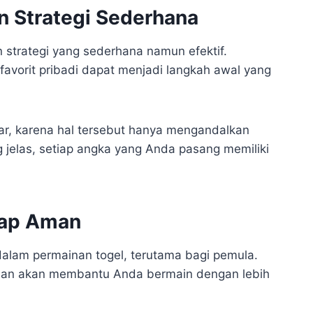
 Strategi Sederhana
strategi yang sederhana namun efektif.
avorit pribadi dapat menjadi langkah awal yang
sar, karena hal tersebut hanya mengandalkan
 jelas, setiap angka yang Anda pasang memiliki
tap Aman
alam permainan togel, terutama bagi pemula.
uan akan membantu Anda bermain dengan lebih