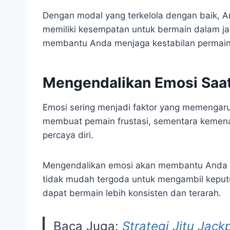
Dengan modal yang terkelola dengan baik, A
memiliki kesempatan untuk bermain dalam ja
membantu Anda menjaga kestabilan permain
Mengendalikan Emosi Saa
Emosi sering menjadi faktor yang memengaruh
membuat pemain frustasi, sementara kemena
percaya diri.
Mengendalikan emosi akan membantu Anda te
tidak mudah tergoda untuk mengambil keputu
dapat bermain lebih konsisten dan terarah.
Baca Juga:
Strategi Jitu Jac