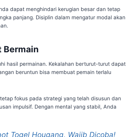
nda dapat menghindari kerugian besar dan tetap
ngka panjang. Disiplin dalam mengatur modal akan
an.
t Bermain
i hasil permainan. Kekalahan berturut-turut dapat
ngan beruntun bisa membuat pemain terlalu
tap fokus pada strategi yang telah disusun dan
san impulsif. Dengan mental yang stabil, Anda
kpot Togel Hougang, Wajib Dicoba!