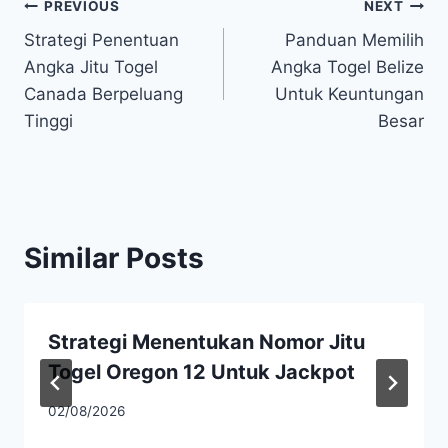
Post
PREVIOUS
NEXT
Strategi Penentuan
Panduan Memilih
navigation
Angka Jitu Togel
Angka Togel Belize
Canada Berpeluang
Untuk Keuntungan
Tinggi
Besar
Similar Posts
Strategi Menentukan Nomor Jitu
Togel Oregon 12 Untuk Jackpot
02/08/2026