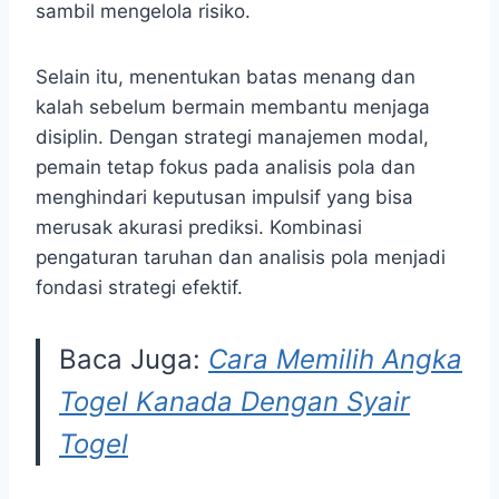
sambil mengelola risiko.
Selain itu, menentukan batas menang dan
kalah sebelum bermain membantu menjaga
disiplin. Dengan strategi manajemen modal,
pemain tetap fokus pada analisis pola dan
menghindari keputusan impulsif yang bisa
merusak akurasi prediksi. Kombinasi
pengaturan taruhan dan analisis pola menjadi
fondasi strategi efektif.
Baca Juga:
Cara Memilih Angka
Togel Kanada Dengan Syair
Togel