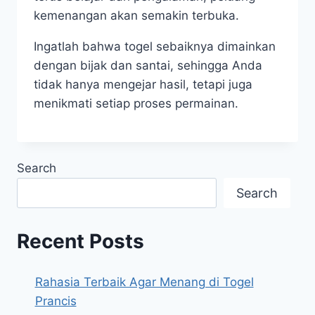
kemenangan akan semakin terbuka.
Ingatlah bahwa togel sebaiknya dimainkan
dengan bijak dan santai, sehingga Anda
tidak hanya mengejar hasil, tetapi juga
menikmati setiap proses permainan.
Search
Search
Recent Posts
Rahasia Terbaik Agar Menang di Togel
Prancis