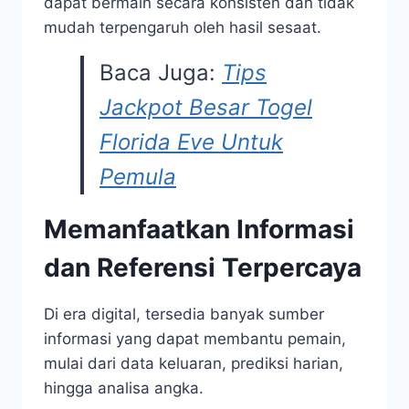
dapat bermain secara konsisten dan tidak
mudah terpengaruh oleh hasil sesaat.
Baca Juga:
Tips
Jackpot Besar Togel
Florida Eve Untuk
Pemula
Memanfaatkan Informasi
dan Referensi Terpercaya
Di era digital, tersedia banyak sumber
informasi yang dapat membantu pemain,
mulai dari data keluaran, prediksi harian,
hingga analisa angka.