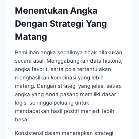
Menentukan Angka
Dengan Strategi Yang
Matang
Pemilihan angka sebaiknya tidak dilakukan
secara asal. Menggabungkan data historis,
angka favorit, serta pola tertentu akan
menghasilkan kombinasi yang lebih
matang. Dengan strategi yang jelas, setiap
angka yang Anda pasang memiliki dasar
logis, sehingga peluang untuk
mendapatkan hasil positif menjadi lebih
besar.
Konsistensi dalam menerapkan strategi