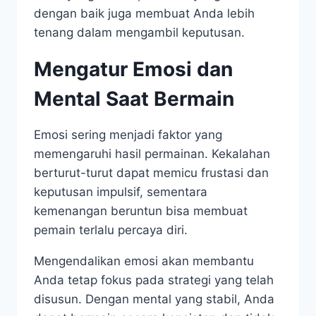
dengan baik juga membuat Anda lebih
tenang dalam mengambil keputusan.
Mengatur Emosi dan
Mental Saat Bermain
Emosi sering menjadi faktor yang
memengaruhi hasil permainan. Kekalahan
berturut-turut dapat memicu frustasi dan
keputusan impulsif, sementara
kemenangan beruntun bisa membuat
pemain terlalu percaya diri.
Mengendalikan emosi akan membantu
Anda tetap fokus pada strategi yang telah
disusun. Dengan mental yang stabil, Anda