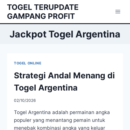
Skip
TOGEL TERUPDATE
to
GAMPANG PROFIT
content
Jackpot Togel Argentina
TOGEL ONLINE
Strategi Andal Menang di
Togel Argentina
02/10/2026
Togel Argentina adalah permainan angka
populer yang menantang pemain untuk
menebak kombinasi angka yang keluar