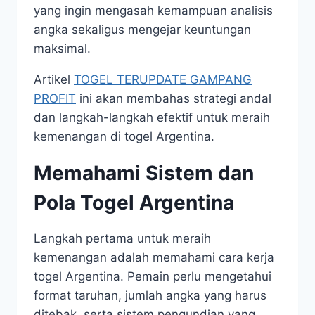
yang ingin mengasah kemampuan analisis
angka sekaligus mengejar keuntungan
maksimal.
Artikel
TOGEL TERUPDATE GAMPANG
PROFIT
ini akan membahas strategi andal
dan langkah-langkah efektif untuk meraih
kemenangan di togel Argentina.
Memahami Sistem dan
Pola Togel Argentina
Langkah pertama untuk meraih
kemenangan adalah memahami cara kerja
togel Argentina. Pemain perlu mengetahui
format taruhan, jumlah angka yang harus
ditebak, serta sistem pengundian yang