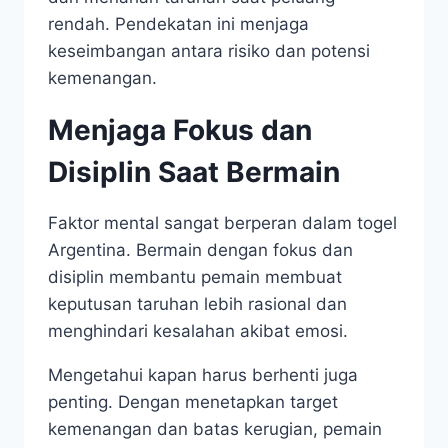
rendah. Pendekatan ini menjaga
keseimbangan antara risiko dan potensi
kemenangan.
Menjaga Fokus dan
Disiplin Saat Bermain
Faktor mental sangat berperan dalam togel
Argentina. Bermain dengan fokus dan
disiplin membantu pemain membuat
keputusan taruhan lebih rasional dan
menghindari kesalahan akibat emosi.
Mengetahui kapan harus berhenti juga
penting. Dengan menetapkan target
kemenangan dan batas kerugian, pemain