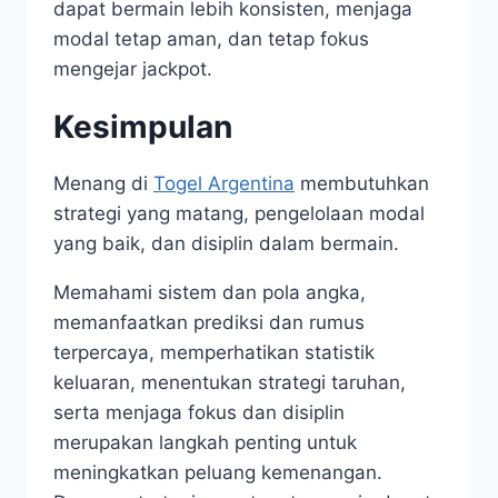
dapat bermain lebih konsisten, menjaga
modal tetap aman, dan tetap fokus
mengejar jackpot.
Kesimpulan
Menang di
Togel Argentina
membutuhkan
strategi yang matang, pengelolaan modal
yang baik, dan disiplin dalam bermain.
Memahami sistem dan pola angka,
memanfaatkan prediksi dan rumus
terpercaya, memperhatikan statistik
keluaran, menentukan strategi taruhan,
serta menjaga fokus dan disiplin
merupakan langkah penting untuk
meningkatkan peluang kemenangan.