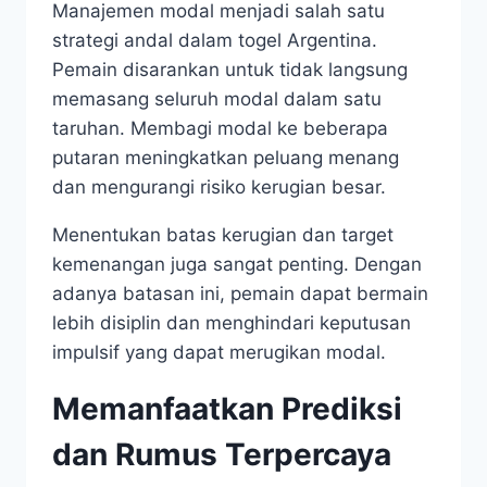
Manajemen modal menjadi salah satu
strategi andal dalam togel Argentina.
Pemain disarankan untuk tidak langsung
memasang seluruh modal dalam satu
taruhan. Membagi modal ke beberapa
putaran meningkatkan peluang menang
dan mengurangi risiko kerugian besar.
Menentukan batas kerugian dan target
kemenangan juga sangat penting. Dengan
adanya batasan ini, pemain dapat bermain
lebih disiplin dan menghindari keputusan
impulsif yang dapat merugikan modal.
Memanfaatkan Prediksi
dan Rumus Terpercaya