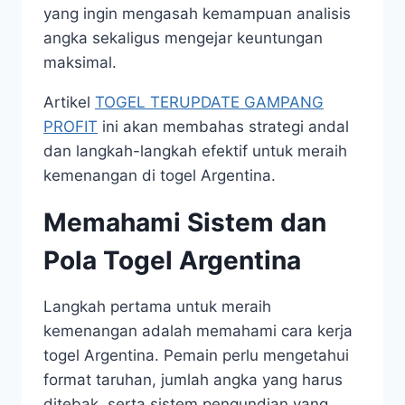
yang ingin mengasah kemampuan analisis
angka sekaligus mengejar keuntungan
maksimal.
Artikel
TOGEL TERUPDATE GAMPANG
PROFIT
ini akan membahas strategi andal
dan langkah-langkah efektif untuk meraih
kemenangan di togel Argentina.
Memahami Sistem dan
Pola Togel Argentina
Langkah pertama untuk meraih
kemenangan adalah memahami cara kerja
togel Argentina. Pemain perlu mengetahui
format taruhan, jumlah angka yang harus
ditebak, serta sistem pengundian yang