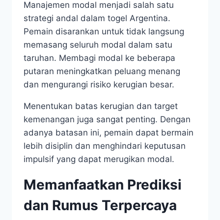
Manajemen modal menjadi salah satu
strategi andal dalam togel Argentina.
Pemain disarankan untuk tidak langsung
memasang seluruh modal dalam satu
taruhan. Membagi modal ke beberapa
putaran meningkatkan peluang menang
dan mengurangi risiko kerugian besar.
Menentukan batas kerugian dan target
kemenangan juga sangat penting. Dengan
adanya batasan ini, pemain dapat bermain
lebih disiplin dan menghindari keputusan
impulsif yang dapat merugikan modal.
Memanfaatkan Prediksi
dan Rumus Terpercaya