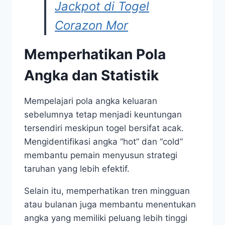
Jackpot di Togel
Corazon Mor
Memperhatikan Pola
Angka dan Statistik
Mempelajari pola angka keluaran
sebelumnya tetap menjadi keuntungan
tersendiri meskipun togel bersifat acak.
Mengidentifikasi angka “hot” dan “cold”
membantu pemain menyusun strategi
taruhan yang lebih efektif.
Selain itu, memperhatikan tren mingguan
atau bulanan juga membantu menentukan
angka yang memiliki peluang lebih tinggi