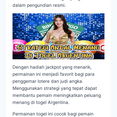
dalam pengundian resmi.
Dengan hadiah jackpot yang menarik,
permainan ini menjadi favorit bagi para
penggemar lotere dan judi angka.
Menggunakan strategi yang tepat dapat
membantu pemain meningkatkan peluang
menang di togel Argentina.
Permainan togel ini cocok bagi pemain