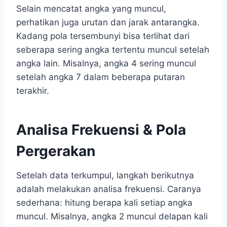
Selain mencatat angka yang muncul,
perhatikan juga urutan dan jarak antarangka.
Kadang pola tersembunyi bisa terlihat dari
seberapa sering angka tertentu muncul setelah
angka lain. Misalnya, angka 4 sering muncul
setelah angka 7 dalam beberapa putaran
terakhir.
Analisa Frekuensi & Pola
Pergerakan
Setelah data terkumpul, langkah berikutnya
adalah melakukan analisa frekuensi. Caranya
sederhana: hitung berapa kali setiap angka
muncul. Misalnya, angka 2 muncul delapan kali