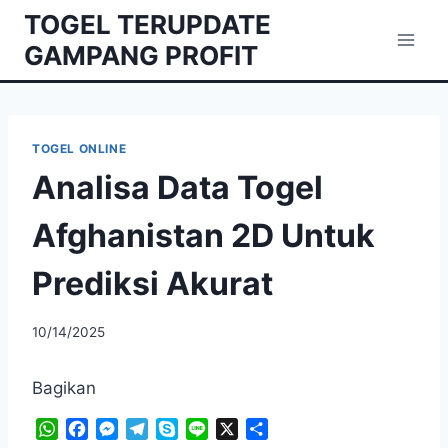
Skip
TOGEL TERUPDATE
to
GAMPANG PROFIT
content
TOGEL ONLINE
Analisa Data Togel
Afghanistan 2D Untuk
Prediksi Akurat
10/14/2025
Bagikan
W
F
M
T
S
L
X
S