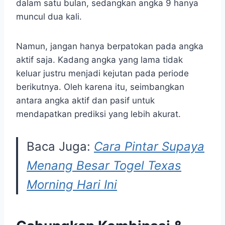
dalam satu bulan, sedangkan angka 9 hanya
muncul dua kali.
Namun, jangan hanya berpatokan pada angka
aktif saja. Kadang angka yang lama tidak
keluar justru menjadi kejutan pada periode
berikutnya. Oleh karena itu, seimbangkan
antara angka aktif dan pasif untuk
mendapatkan prediksi yang lebih akurat.
Baca Juga:
Cara Pintar Supaya
Menang Besar Togel Texas
Morning Hari Ini