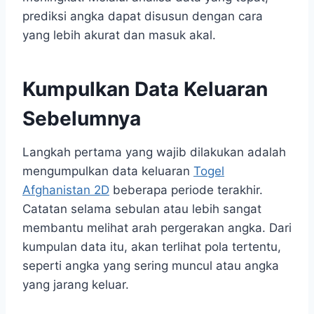
prediksi angka dapat disusun dengan cara
yang lebih akurat dan masuk akal.
Kumpulkan Data Keluaran
Sebelumnya
Langkah pertama yang wajib dilakukan adalah
mengumpulkan data keluaran
Togel
Afghanistan 2D
beberapa periode terakhir.
Catatan selama sebulan atau lebih sangat
membantu melihat arah pergerakan angka. Dari
kumpulan data itu, akan terlihat pola tertentu,
seperti angka yang sering muncul atau angka
yang jarang keluar.