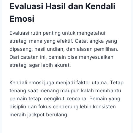
Evaluasi Hasil dan Kendali
Emosi
Evaluasi rutin penting untuk mengetahui
strategi mana yang efektif. Catat angka yang
dipasang, hasil undian, dan alasan pemilihan.
Dari catatan ini, pemain bisa menyesuaikan
strategi agar lebih akurat.
Kendali emosi juga menjadi faktor utama. Tetap
tenang saat menang maupun kalah membantu
pemain tetap mengikuti rencana. Pemain yang
disiplin dan fokus cenderung lebih konsisten
meraih jackpot berulang.