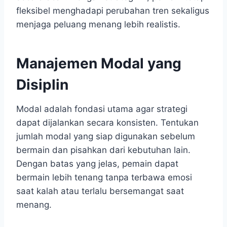
fleksibel menghadapi perubahan tren sekaligus
menjaga peluang menang lebih realistis.
Manajemen Modal yang
Disiplin
Modal adalah fondasi utama agar strategi
dapat dijalankan secara konsisten. Tentukan
jumlah modal yang siap digunakan sebelum
bermain dan pisahkan dari kebutuhan lain.
Dengan batas yang jelas, pemain dapat
bermain lebih tenang tanpa terbawa emosi
saat kalah atau terlalu bersemangat saat
menang.