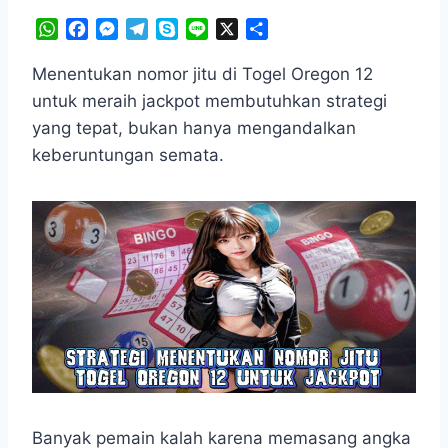
W
F
M
T
S
L
X
S
h
a
e
e
k
i
h
a
c
s
l
y
n
a
Menentukan nomor jitu di Togel Oregon 12
t
e
s
e
p
e
r
untuk meraih jackpot membutuhkan strategi
s
b
e
g
e
e
yang tepat, bukan hanya mengandalkan
A
o
n
r
keberuntungan semata.
p
o
g
a
p
k
e
m
r
Banyak pemain kalah karena memasang angka