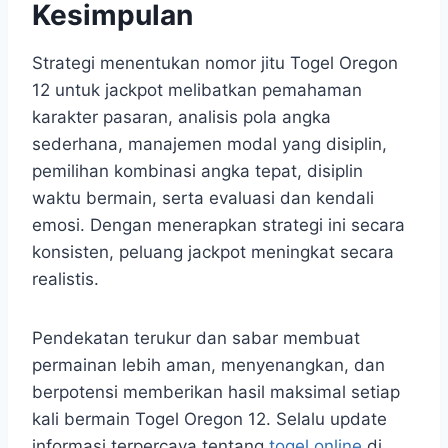
Kesimpulan
Strategi menentukan nomor jitu Togel Oregon
12 untuk jackpot melibatkan pemahaman
karakter pasaran, analisis pola angka
sederhana, manajemen modal yang disiplin,
pemilihan kombinasi angka tepat, disiplin
waktu bermain, serta evaluasi dan kendali
emosi. Dengan menerapkan strategi ini secara
konsisten, peluang jackpot meningkat secara
realistis.
Pendekatan terukur dan sabar membuat
permainan lebih aman, menyenangkan, dan
berpotensi memberikan hasil maksimal setiap
kali bermain Togel Oregon 12. Selalu update
informasi terpercaya tentang
togel online
di