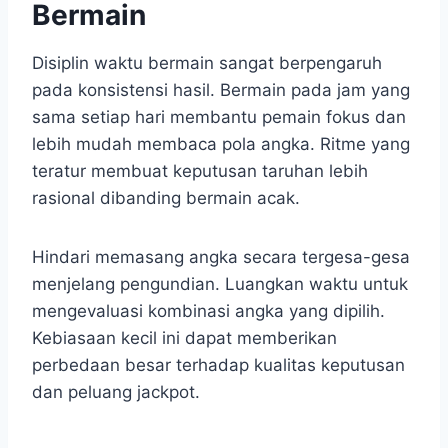
Bermain
Disiplin waktu bermain sangat berpengaruh
pada konsistensi hasil. Bermain pada jam yang
sama setiap hari membantu pemain fokus dan
lebih mudah membaca pola angka. Ritme yang
teratur membuat keputusan taruhan lebih
rasional dibanding bermain acak.
Hindari memasang angka secara tergesa-gesa
menjelang pengundian. Luangkan waktu untuk
mengevaluasi kombinasi angka yang dipilih.
Kebiasaan kecil ini dapat memberikan
perbedaan besar terhadap kualitas keputusan
dan peluang jackpot.