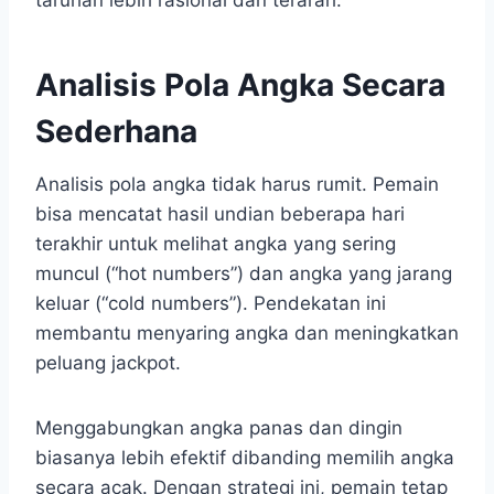
taruhan lebih rasional dan terarah.
Analisis Pola Angka Secara
Sederhana
Analisis pola angka tidak harus rumit. Pemain
bisa mencatat hasil undian beberapa hari
terakhir untuk melihat angka yang sering
muncul (“hot numbers”) dan angka yang jarang
keluar (“cold numbers”). Pendekatan ini
membantu menyaring angka dan meningkatkan
peluang jackpot.
Menggabungkan angka panas dan dingin
biasanya lebih efektif dibanding memilih angka
secara acak. Dengan strategi ini, pemain tetap